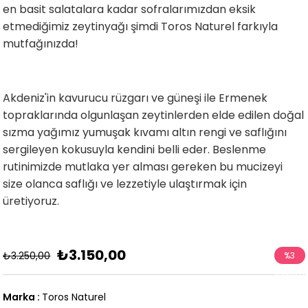
en basit salatalara kadar sofralarımızdan eksik
etmediğimiz zeytinyağı şimdi Toros Naturel farkıyla
mutfağınızda!
Akdeniz'in kavurucu rüzgarı ve güneşi ile Ermenek
topraklarında olgunlaşan zeytinlerden elde edilen doğal
sızma yağımız yumuşak kıvamı altın rengi ve saflığını
sergileyen kokusuyla kendini belli eder. Beslenme
rutinimizde mutlaka yer alması gereken bu mucizeyi
size olanca saflığı ve lezzetiyle ulaştırmak için
üretiyoruz.
₺3.150,00
₺3.250,00
%
3
İndirim
Marka
:
Toros Naturel