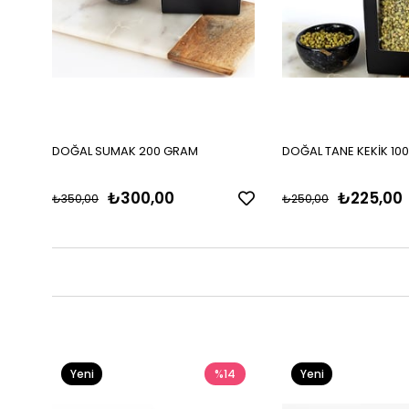
DOĞAL SUMAK 200 GRAM
DOĞAL TANE KEKİK 10
₺300,00
₺225,00
₺350,00
₺250,00
Yeni
%14
Yeni
Ürün
Ürün