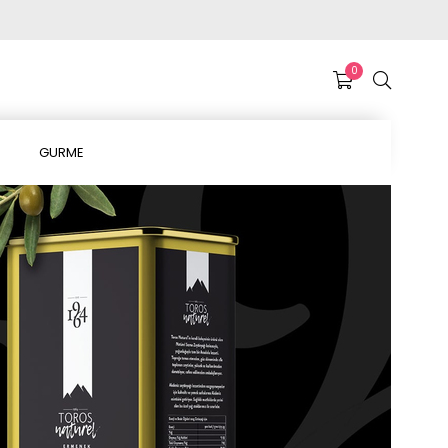
0
GURME