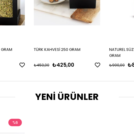
0 GRAM
TÜRK KAHVESİ 250 GRAM
NATUREL SÜZ
GRAM
₺425,00
₺8
₺450,00
₺900,00
YENİ ÜRÜNLER
%6