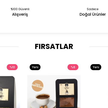
%100 Güvenli
Sadece
Alışveriş
Doğal Ürünler
FIRSATLAR
%10
Yeni
%6
Yeni
Ürün
Ürün