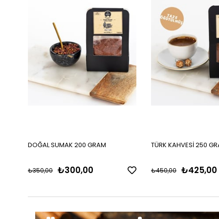
DOĞAL SUMAK 200 GRAM
TÜRK KAHVESİ 250 G
₺300,00
₺425,00
₺350,00
₺450,00