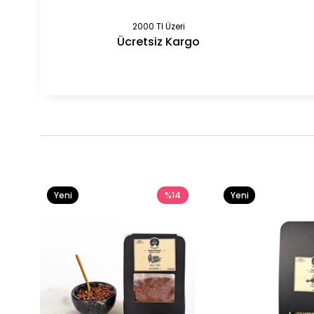
2000 Tl Üzeri
Ücretsiz Kargo
Yeni
%14
Yeni
Ürün
Ürün