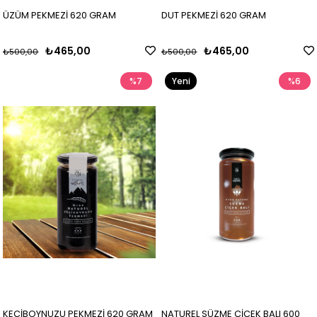
ÜZÜM PEKMEZİ 620 GRAM
DUT PEKMEZİ 620 GRAM
₺465,00
₺465,00
₺500,00
₺500,00
%7
Yeni
%6
Ürün
KEÇİBOYNUZU PEKMEZİ 620 GRAM
NATUREL SÜZME ÇİÇEK BALI 600