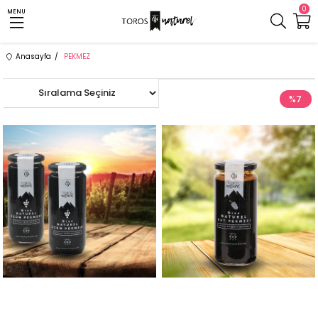
0
MENU
Anasayfa
PEKMEZ
%7
%7