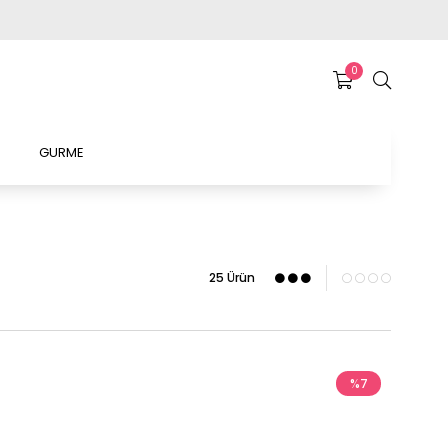
0
GURME
25 Ürün
%7