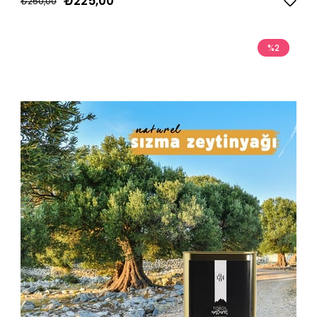
₺225,00
₺250,00
%2