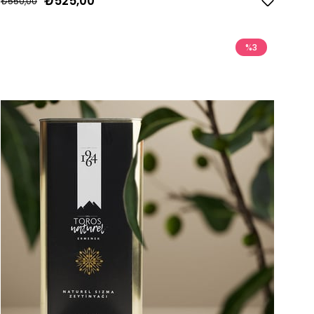
₺525,00
₺550,00
%3