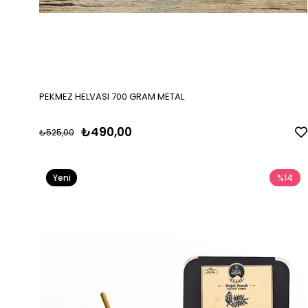
PEKMEZ HELVASI 700 GRAM METAL
₺490,00
₺525,00
Yeni
%14
Ürün